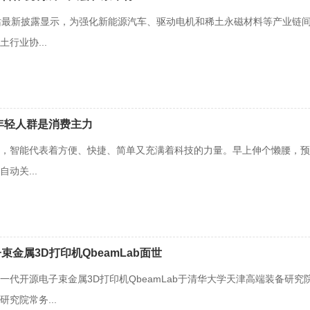
站最新披露显示，为强化新能源汽车、驱动电机和稀土永磁材料等产业链间的
行业协...
年轻人群是消费主力
，智能代表着方便、快捷、简单又充满着科技的力量。早上伸个懒腰，预
动关...
金属3D打印机QbeamLab面世
一代开源电子束金属3D打印机QbeamLab于清华大学天津高端装备研
究院常务...